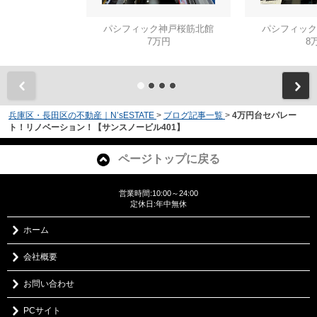
パシフィック神戸桜筋北館
パシフィック
7万円
8
兵庫区・長田区の不動産｜N’sESTATE
>
ブログ記事一覧
>
4万円台セパレー
ト！リノベーション！【サンスノービル401】
ページトップに戻る
営業時間:10:00～24:00
定休日:年中無休
ホーム
会社概要
お問い合わせ
PCサイト