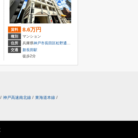
8.6万円
賃料
種別
マンション
丁目
住所
兵庫県
神戸市長田区
松野通
２丁目
交通
新長田駅
徒歩2分
/
神戸高速南北線
/
東海道本線
/
E