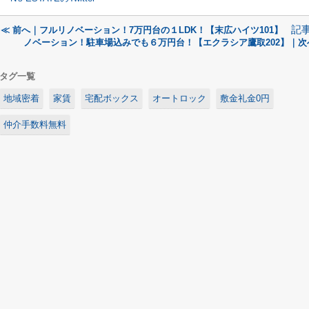
記
≪ 前へ｜フルリノベーション！7万円台の１LDK！【末広ハイツ101】
ノベーション！駐車場込みでも６万円台！【エクラシア鷹取202】｜次
タグ一覧
地域密着
家賃
宅配ボックス
オートロック
敷金礼金0円
仲介手数料無料