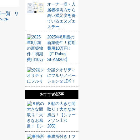
オーナー様・入
居者様両方から
事一覧
リ
高い満足度を得
へ ≫
ているエヌズエ
ステー...
2025年8月築の
新築物件！初期
費用10万円！
【F Rubra
SEAM202】
分譲クオリティ
にフルリノベー
ション２LDK！
おすすめ記事
８帖の大きな間
取り！大きなお
風呂！【シャー
メゾン上沢
205】
事務所付き！フ