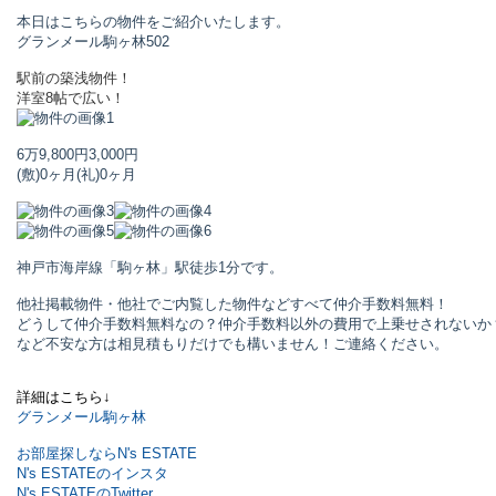
本日はこちらの物件をご紹介いたします。
グランメール駒ヶ林
502
駅前の築浅物件！
洋室8帖で広い！
6万9,800円
3,000円
(敷)0ヶ月
(礼)0ヶ月
神戸市海岸線「駒ヶ林」駅
徒歩1分です。
他社掲載物件・他社でご内覧した物件などすべて仲介手数料無料！
どうして仲介手数料無料なの？仲介手数料以外の費用で上乗せされないか
など不安な方は相見積もりだけでも構いません！ご連絡ください。
詳細はこちら↓
グランメール駒ヶ林
お部屋探しならN's ESTATE
N's ESTATEのインスタ
N's ESTATEのTwitter