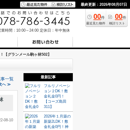
最終更新：2026年08月07日
00
00
件
件
最近見た物件
検討リスト
業時間：10:00～24:00
定休日：年中無休
！【グランメール駒ヶ林502】
最新記事
記事一覧
次へ ≫
フルリノベーシ
ョン２DK！敷
金礼金0円！
林
【コーズ島田
311】
2026年１月築の
22-08-10
新築2LDK！敷
金礼金0円！神