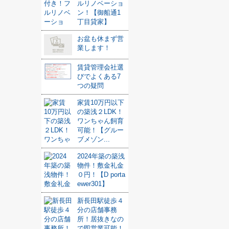
ルリノベーショ
ン！【御船通1
丁目貸家】
お盆も休まず営
業します！
賃貸管理会社選
びでよくある7
つの疑問
家賃10万円以下
の築浅２LDK！
ワンちゃん飼育
可能！【グルー
ブメゾン...
2024年築の築浅
物件！敷金礼金
０円！【D porta
ewer301】
新長田駅徒歩４
分の店舗事務
所！居抜きなの
で即営業可能！