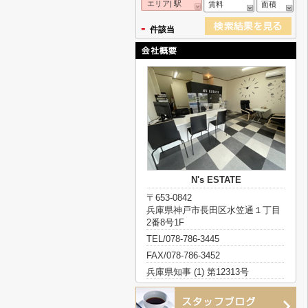
エリア| 駅
賃料
面積
-
件該当
N's ESTATE
〒653-0842
兵庫県神戸市長田区水笠通１丁目
2番8号1F
TEL/078-786-3445
FAX/078-786-3452
兵庫県知事 (1) 第12313号