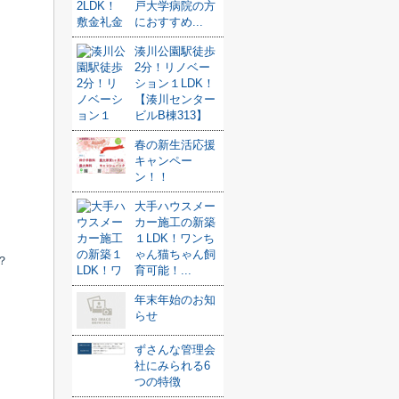
戸大学病院の方
におすすめ...
湊川公園駅徒歩
2分！リノベー
ション１LDK！
【湊川センター
ビルB棟313】
春の新生活応援
キャンペー
ン！！
大手ハウスメー
カー施工の新築
１LDK！ワンち
ゃん猫ちゃん飼
？
育可能！...
年末年始のお知
らせ
ずさんな管理会
社にみられる6
つの特徴