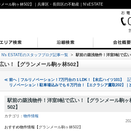
ール駒ヶ林502】｜兵庫区・長田区の不動産｜N’sESTATE
営
N's ESTATEのスタッフブログ記事一覧
>
駅前の築浅物件！洋室8帖で広い
広い！【グランメール駒ヶ林502】
≪ 前へ｜フルリノベーション！7万円台の１LDK！【末広ハイツ101】
リノベーション！駐車場込みでも６万円台！【エクラシア鷹取202】｜
駅前の築浅物件！洋室8帖で広い！【グランメール駒ヶ
502】
カテゴリ：
物件情報
20
おすすめ物件情報【
グランメール駒ヶ林
502】