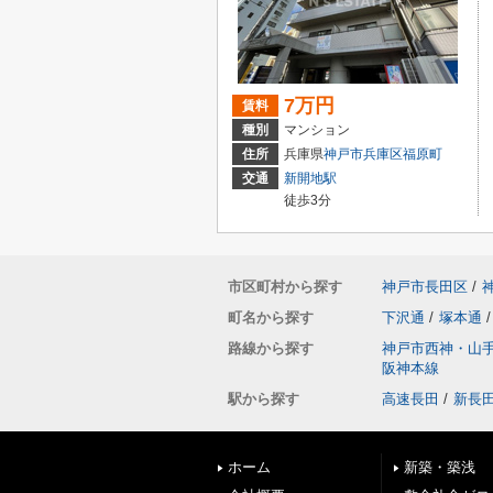
7万円
賃料
種別
マンション
住所
兵庫県
神戸市兵庫区
福原町
交通
新開地駅
徒歩3分
市区町村から探す
神戸市長田区
/
町名から探す
下沢通
/
塚本通
/
路線から探す
神戸市西神・山
阪神本線
駅から探す
高速長田
/
新長
ホーム
新築・築浅