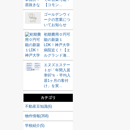
【コモン...
ゴールデンウィ
ークの営業につ
いてお知らせ
初期費用０円可
能の新築１
LDK！神戸大学
病院近く！【エ
ルグランド湊...
エヌズエステー
トが「年間入居
率97％・平均入
居1ヶ月の客付
け」を実...
カテゴリ
不動産豆知識(6)
物件情報(358)
学校紹介(5)