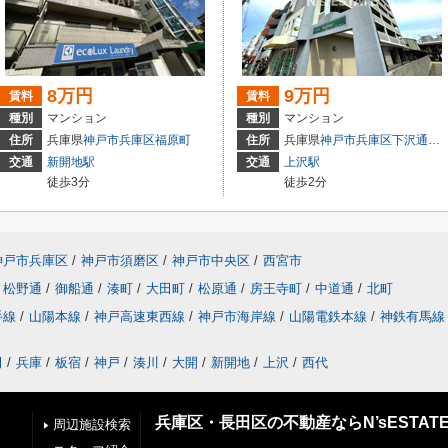
8万円
9万円
賃料
賃料
種別
マンション
種別
マンション
住所
兵庫県
神戸市兵庫区
福原町
住所
兵庫県
神戸市兵庫区
下沢通
７
交通
新開地駅
交通
上沢駅
徒歩3分
徒歩2分
神戸市兵庫区
/
神戸市須磨区
/
神戸市中央区
/
西宮市
松野通
/
御船通
/
湊町
/
大田町
/
松原通
/
房王寺町
/
中道通
/
北町
手線
/
山陽本線
/
神戸高速東西線
/
神戸市海岸線
/
山陽電鉄本線
/
神鉄有馬線
田
/
兵庫
/
板宿
/
神戸
/
湊川
/
大開
/
新開地
/
上沢
/
西代
兵庫区・長田区の不動産ならN’sESTAT
周辺施設検索