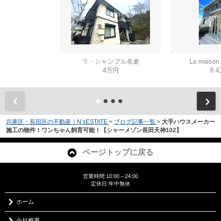
ラ・シャンブル名倉
La mais
4万円
8.
兵庫区・長田区の不動産｜N’sESTATE
>
ブログ記事一覧
>
大手ハウスメーカー
施工の物件！ワンちゃん飼育可能！【シャーメゾン長田天神102】
ページトップに戻る
営業時間:10:00～24:00
定休日:年中無休
ホーム
会社概要