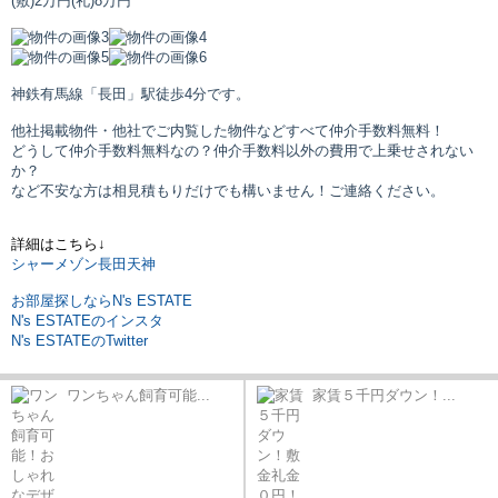
(敷)2万円
(礼)8万円
神鉄有馬線「長田」駅
徒歩4分です。
他社掲載物件・他社でご内覧した物件などすべて仲介手数料無料！
どうして仲介手数料無料なの？仲介手数料以外の費用で上乗せされない
か？
など不安な方は相見積もりだけでも構いません！ご連絡ください。
詳細はこちら↓
シャーメゾン長田天神
お部屋探しならN's ESTATE
N's ESTATEのインスタ
N's ESTATEのTwitter
ワンちゃん飼育可能...
家賃５千円ダウン！...