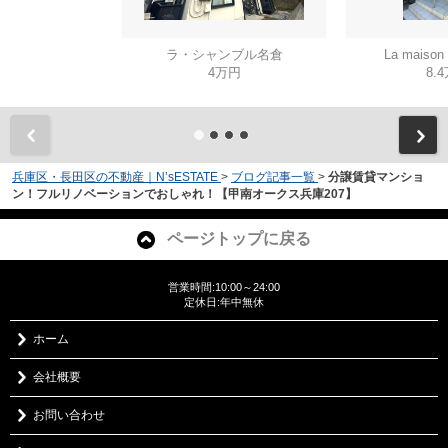
ラ・シャンブル名倉
La mais
4万円
8.
兵庫区・長田区の不動産｜N’sESTATE
>
ブログ記事一覧
>
分譲賃貸マンショ
ン！フルリノベーションでおしゃれ！【甲南オークス兵庫207】
ページトップに戻る
営業時間:10:00～24:00
定休日:年中無休
ホーム
会社概要
お問い合わせ