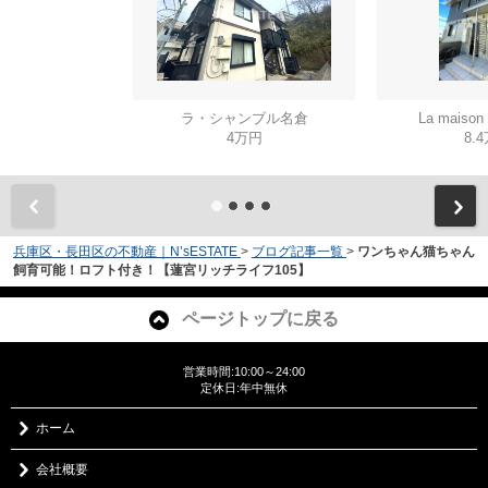
ラ・シャンブル名倉
La mais
4万円
8.
兵庫区・長田区の不動産｜N’sESTATE
>
ブログ記事一覧
>
ワンちゃん猫ちゃん
飼育可能！ロフト付き！【蓮宮リッチライフ105】
ページトップに戻る
営業時間:10:00～24:00
定休日:年中無休
ホーム
会社概要