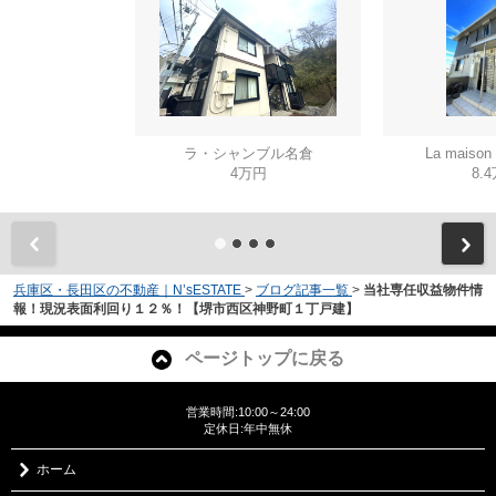
ラ・シャンブル名倉
La mais
4万円
8.
兵庫区・長田区の不動産｜N’sESTATE
>
ブログ記事一覧
>
当社専任収益物件情
報！現況表面利回り１２％！【堺市西区神野町１丁戸建】
ページトップに戻る
営業時間:10:00～24:00
定休日:年中無休
ホーム