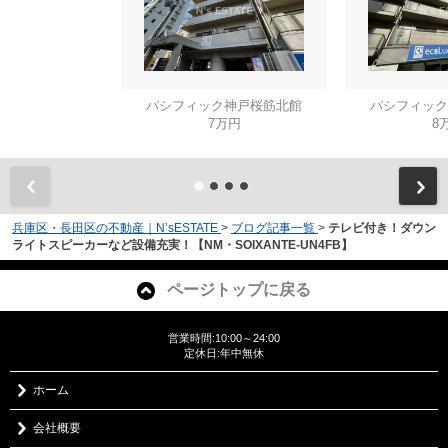
パシフィック神戸桜筋北館
パシフィック
7万円
8
兵庫区・長田区の不動産｜N’sESTATE
>
ブログ記事一覧
>
テレビ付き！ダウン
ライトスピーカーなど設備充実！【NM・SOIXANTE-UN4FB】
ページトップに戻る
営業時間:10:00～24:00
定休日:年中無休
ホーム
会社概要