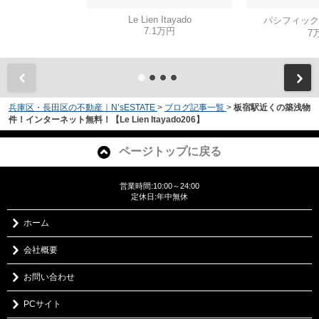
Le Lien Itayado
パシフィック
7.1万円
7
兵庫区・長田区の不動産｜N’sESTATE
>
ブログ記事一覧
>
板宿駅近くの築浅物
件！インターネット無料！【Le Lien Itayado206】
ページトップに戻る
営業時間:10:00～24:00
定休日:年中無休
ホーム
会社概要
お問い合わせ
PCサイト