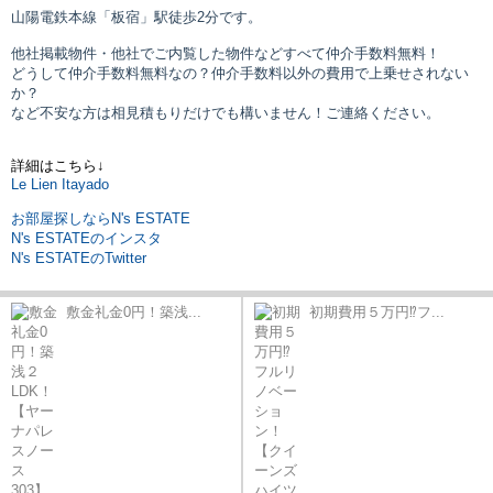
山陽電鉄本線「板宿」駅
徒歩2分です。
他社掲載物件・他社でご内覧した物件などすべて仲介手数料無料！
どうして仲介手数料無料なの？仲介手数料以外の費用で上乗せされない
か？
など不安な方は相見積もりだけでも構いません！ご連絡ください。
詳細はこちら↓
Le Lien Itayado
お部屋探しならN's ESTATE
N's ESTATEのインスタ
N's ESTATEのTwitter
敷金礼金0円！築浅...
初期費用５万円⁉フ...