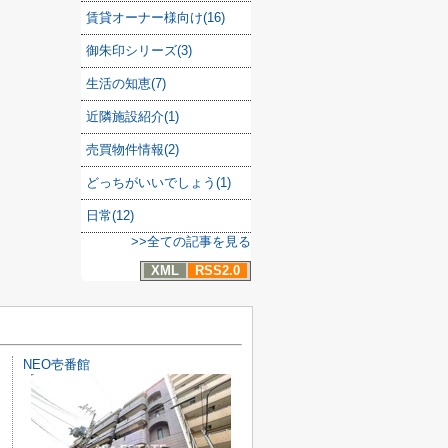
賃貸オーナー様向け(16)
御朱印シリーズ(3)
生活の知恵(7)
近隣施設紹介(1)
売買物件情報(2)
どっちがいいでしょう(1)
日常(12)
>>全ての記事を見る
XML
RSS2.0
NEO壱番館