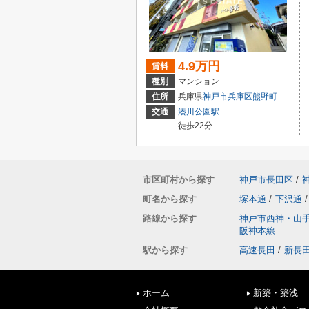
4.9万円
賃料
種別
マンション
住所
兵庫県
神戸市兵庫区
熊野町
４丁目
交通
湊川公園駅
徒歩22分
市区町村から探す
神戸市長田区
/
町名から探す
塚本通
/
下沢通
/
路線から探す
神戸市西神・山
阪神本線
駅から探す
高速長田
/
新長
ホーム
新築・築浅