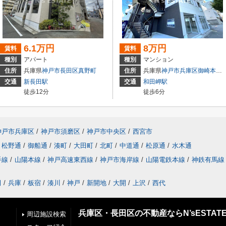
6.1万円
8万円
賃料
賃料
種別
アパート
種別
マンション
住所
兵庫県
神戸市長田区
真野町
住所
兵庫県
神戸市兵庫区
御崎本町
交通
新長田駅
交通
和田岬駅
徒歩12分
徒歩6分
神戸市兵庫区
/
神戸市須磨区
/
神戸市中央区
/
西宮市
松野通
/
御船通
/
湊町
/
大田町
/
北町
/
中道通
/
松原通
/
水木通
手線
/
山陽本線
/
神戸高速東西線
/
神戸市海岸線
/
山陽電鉄本線
/
神鉄有馬線
田
/
兵庫
/
板宿
/
湊川
/
神戸
/
新開地
/
大開
/
上沢
/
西代
兵庫区・長田区の不動産ならN’sESTAT
周辺施設検索