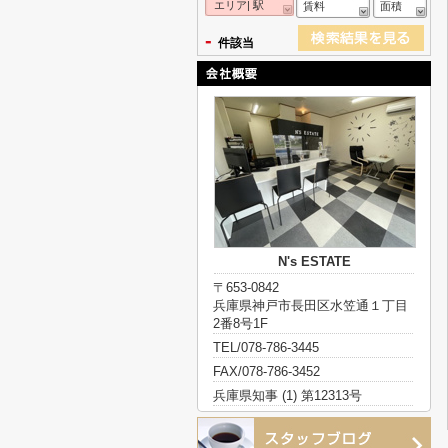
エリア| 駅
賃料
面積
-
件該当
N's ESTATE
〒653-0842
兵庫県神戸市長田区水笠通１丁目
2番8号1F
TEL/078-786-3445
FAX/078-786-3452
兵庫県知事 (1) 第12313号