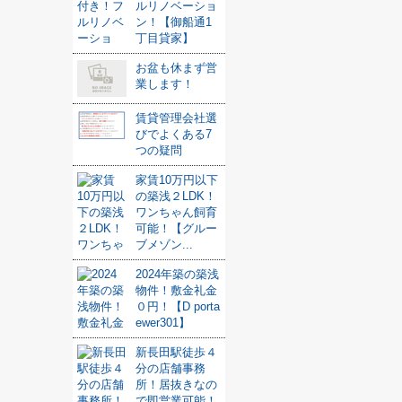
ルリノベーショ
ン！【御船通1
丁目貸家】
お盆も休まず営
業します！
賃貸管理会社選
びでよくある7
つの疑問
家賃10万円以下
の築浅２LDK！
ワンちゃん飼育
可能！【グルー
ブメゾン...
2024年築の築浅
物件！敷金礼金
０円！【D porta
ewer301】
新長田駅徒歩４
分の店舗事務
所！居抜きなの
で即営業可能！