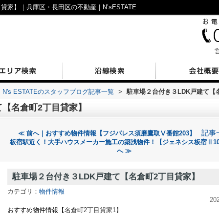
貸家】｜兵庫区・長田区の不動産｜N’sESTATE
営
N's ESTATEのスタッフブログ記事一覧
>
駐車場２台付き３LDK戸建て【
て【名倉町2丁目貸家】
記事
≪ 前へ｜おすすめ物件情報【フジパレス須磨鷹取Ⅴ番館203】
板宿駅近く！大手ハウスメーカー施工の築浅物件！【ジェネシス板宿Ⅱ10
へ ≫
駐車場２台付き３LDK戸建て【名倉町2丁目貸家】
カテゴリ：
物件情報
20
おすすめ物件情報【
名倉町2丁目貸家
1】