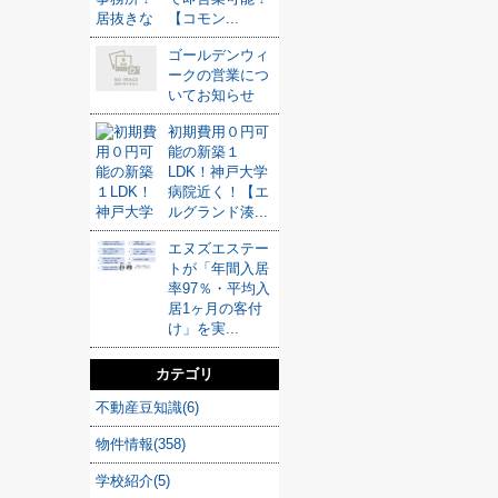
【コモン...
ゴールデンウィ
ークの営業につ
いてお知らせ
初期費用０円可
能の新築１
LDK！神戸大学
病院近く！【エ
ルグランド湊...
エヌズエステー
トが「年間入居
率97％・平均入
居1ヶ月の客付
け」を実...
カテゴリ
不動産豆知識(6)
物件情報(358)
学校紹介(5)