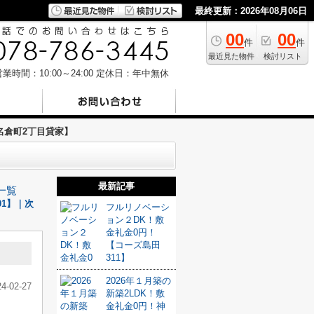
最終更新：2026年08月06日
00
00
件
件
最近見た物件
検討リスト
業時間：10:00～24:00
定休日：年中無休
名倉町2丁目貸家】
最新記事
一覧
1】｜次
フルリノベーシ
ョン２DK！敷
金礼金0円！
【コーズ島田
311】
2026年１月築の
24-02-27
新築2LDK！敷
金礼金0円！神