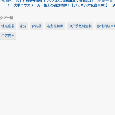
記事一覧
≪ 前へ｜おすすめ物件情報【フジパレス須磨鷹取Ⅴ番館203】
く！大手ハウスメーカー施工の築浅物件！【ジェネシス板宿Ⅱ101】｜次
タグ一覧
地域密着
家賃
食洗器
浴室乾燥機
仲介手数料無料
敷地内駐車
〇万円台