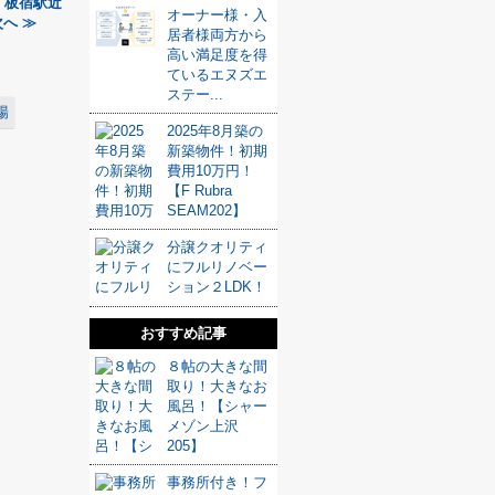
板宿駅近
オーナー様・入
へ ≫
居者様両方から
高い満足度を得
ているエヌズエ
ステー...
場
2025年8月築の
新築物件！初期
費用10万円！
【F Rubra
SEAM202】
分譲クオリティ
にフルリノベー
ション２LDK！
おすすめ記事
８帖の大きな間
取り！大きなお
風呂！【シャー
メゾン上沢
205】
事務所付き！フ