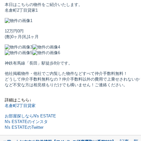
本日はこちらの物件をご紹介いたします。
名倉町2丁目貸家
1
12万円
0円
(敷)0ヶ月
(礼)1ヶ月
神鉄有馬線「長田」駅
徒歩8分です。
他社掲載物件・他社でご内覧した物件などすべて仲介手数料無料！
どうして仲介手数料無料なの？仲介手数料以外の費用で上乗せされないか
など不安な方は相見積もりだけでも構いません！ご連絡ください。
詳細はこちら↓
名倉町2丁目貸家
お部屋探しならN's ESTATE
N's ESTATEのインスタ
N's ESTATEのTwitter