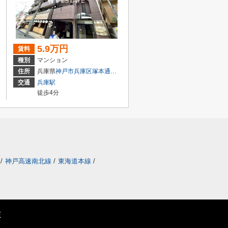
5.9万円
賃料
種別
マンション
２丁目
住所
兵庫県
神戸市兵庫区
塚本通
５丁目
交通
兵庫駅
徒歩4分
/
神戸高速南北線
/
東海道本線
/
E