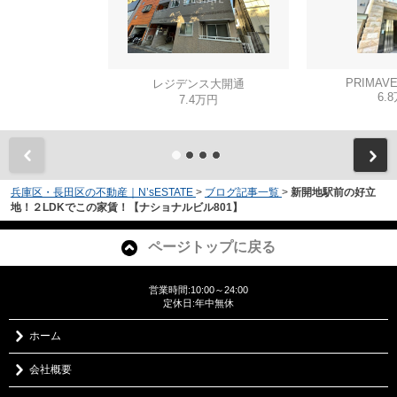
PRIMAVE
レジデンス大開通
6.
7.4万円
兵庫区・長田区の不動産｜N’sESTATE
>
ブログ記事一覧
>
新開地駅前の好立
地！２LDKでこの家賃！【ナショナルビル801】
ページトップに戻る
営業時間:10:00～24:00
定休日:年中無休
ホーム
会社概要