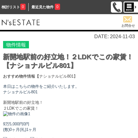
0
0
検討リスト
最近見た物件
お問合せ
DATE: 2024-11-03
物件情報
新開地駅前の好立地！２LDKでこの家賃！
【ナショナルビル801】
おすすめ物件情報【
ナショナルビル
801】
本日はこちらの物件をご紹介いたします。
ナショナルビル
801
新開地駅前の好立地！
２LDKでこの家賃！
9万5,000円
0円
(敷)0ヶ月
(礼)1ヶ月