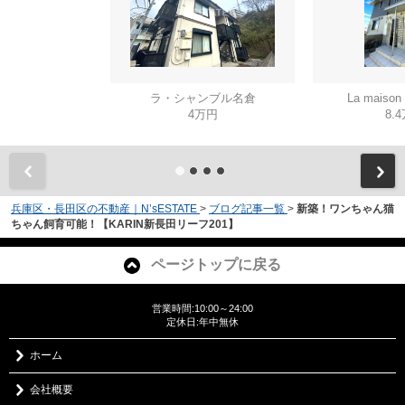
ラ・シャンブル名倉
La mais
4万円
8.
兵庫区・長田区の不動産｜N’sESTATE
>
ブログ記事一覧
>
新築！ワンちゃん猫
ちゃん飼育可能！【KARIN新長田リーフ201】
ページトップに戻る
営業時間:10:00～24:00
定休日:年中無休
ホーム
会社概要