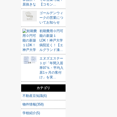
【コモン...
ゴールデンウィ
ークの営業につ
いてお知らせ
初期費用０円可
能の新築１
LDK！神戸大学
病院近く！【エ
ルグランド湊...
エヌズエステー
トが「年間入居
率97％・平均入
居1ヶ月の客付
け」を実...
カテゴリ
不動産豆知識(6)
物件情報(358)
学校紹介(5)