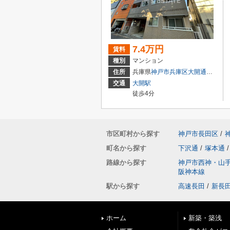
7.4万円
賃料
種別
マンション
住所
兵庫県
神戸市兵庫区
大開通
６丁目
交通
大開駅
徒歩4分
市区町村から探す
神戸市長田区
/
町名から探す
下沢通
/
塚本通
/
路線から探す
神戸市西神・山
阪神本線
駅から探す
高速長田
/
新長
ホーム
新築・築浅