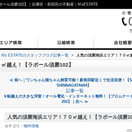
ル須磨102】｜兵庫区・長田区の不動産｜N’sESTATE
営
N's ESTATEのスタッフブログ記事一覧
>
人気の須磨海浜エリア！７０㎡越
㎡越え！【ラポール須磨102】
≪ 前へ｜ワンちゃん猫ちゃん飼育可能！新長田駅近くで生活至便！【S
SHINNAGATA604】
記事一覧
９帖越えの大きな洋室！オール電化・インターネット無料！【プロムナー
202】｜次へ ≫
人気の須磨海浜エリア！７０㎡越え！【ラポール須磨10
カテゴリ：
物件情報
20