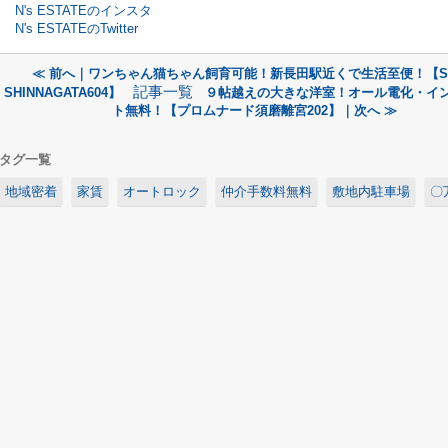
N's ESTATEのインスタ
N's ESTATEのTwitter
≪ 前へ｜ワンちゃん猫ちゃん飼育可能！新長田駅近くで生活至便！【S
記事一覧
SHINNAGATA604】
９帖越えの大きな洋室！オール電化・イ
ト無料！【プロムナード須磨離宮202】｜次へ ≫
タグ一覧
地域密着
家賃
オートロック
仲介手数料無料
敷地内駐車場
〇