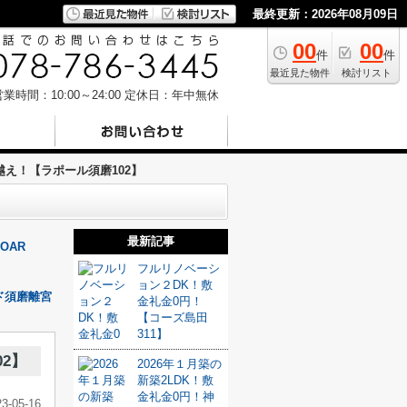
最終更新：2026年08月09日
00
00
件
件
最近見た物件
検討リスト
業時間：10:00～24:00
定休日：年中無休
え！【ラポール須磨102】
最新記事
OAR
フルリノベーシ
ョン２DK！敷
ド須磨離宮
金礼金0円！
【コーズ島田
311】
2】
2026年１月築の
新築2LDK！敷
金礼金0円！神
23-05-16