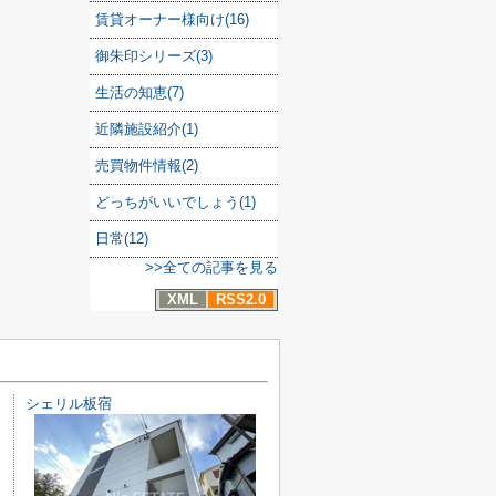
賃貸オーナー様向け(16)
御朱印シリーズ(3)
生活の知恵(7)
近隣施設紹介(1)
売買物件情報(2)
どっちがいいでしょう(1)
日常(12)
>>全ての記事を見る
XML
RSS2.0
シェリル板宿