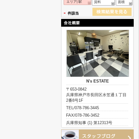
エリア| 駅
賃料
面積
-
件該当
N's ESTATE
〒653-0842
兵庫県神戸市長田区水笠通１丁目
2番8号1F
TEL/078-786-3445
FAX/078-786-3452
兵庫県知事 (1) 第12313号