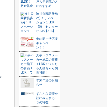
戸大学病院の方
におすすめ...
湊川公園駅徒歩
2分！リノベー
ション１LDK！
【湊川センター
ビルB棟313】
春の新生活応援
キャンペー
ン！！
大手ハウスメー
カー施工の新築
１LDK！ワンち
ゃん猫ちゃん飼
育可能！...
？
年末年始のお知
らせ
ずさんな管理会
社にみられる6
つの特徴