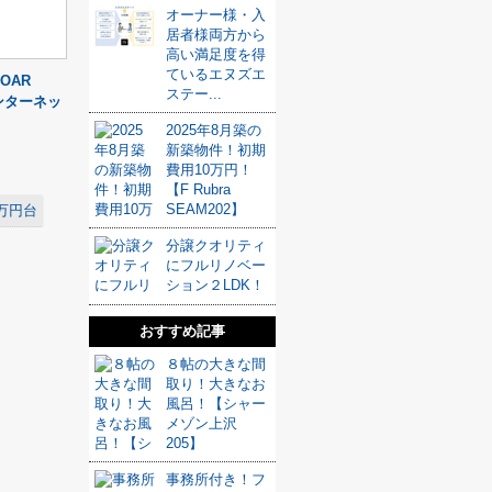
オーナー様・入
居者様両方から
高い満足度を得
ているエヌズエ
OAR
ステー...
ンターネッ
2025年8月築の
新築物件！初期
費用10万円！
【F Rubra
SEAM202】
万円台
分譲クオリティ
にフルリノベー
ション２LDK！
おすすめ記事
８帖の大きな間
取り！大きなお
風呂！【シャー
メゾン上沢
205】
事務所付き！フ