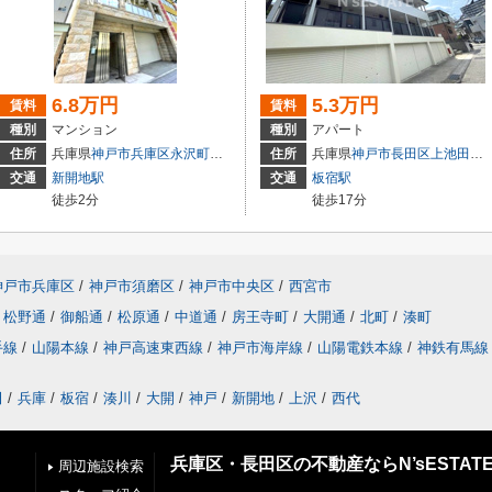
6.8万円
5.3万円
賃料
賃料
種別
マンション
種別
アパート
住所
兵庫県
神戸市兵庫区
永沢町
４丁目
住所
兵庫県
神戸市長田区
上池田
３
交通
新開地駅
交通
板宿駅
徒歩2分
徒歩17分
神戸市兵庫区
/
神戸市須磨区
/
神戸市中央区
/
西宮市
松野通
/
御船通
/
松原通
/
中道通
/
房王寺町
/
大開通
/
北町
/
湊町
手線
/
山陽本線
/
神戸高速東西線
/
神戸市海岸線
/
山陽電鉄本線
/
神鉄有馬線
田
/
兵庫
/
板宿
/
湊川
/
大開
/
神戸
/
新開地
/
上沢
/
西代
兵庫区・長田区の不動産ならN’sESTAT
周辺施設検索