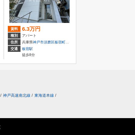
6.3万円
賃料
種別
アパート
丁目
住所
兵庫県
神戸市須磨区
板宿町
３丁目8-3
交通
板宿駅
徒歩8分
/
神戸高速南北線
/
東海道本線
/
E