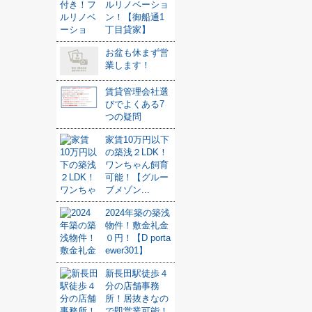
ルリノベーショ
ン！【御船通1
丁目貸家】
お盆も休まず営
業します！
賃貸管理会社選
びでよくある7
つの疑問
家賃10万円以下
の築浅２LDK！
ワンちゃん飼育
可能！【グルー
ブメゾン...
2024年築の築浅
物件！敷金礼金
０円！【D porta
ewer301】
新長田駅徒歩４
分の店舗事務
所！居抜きなの
で即営業可能！