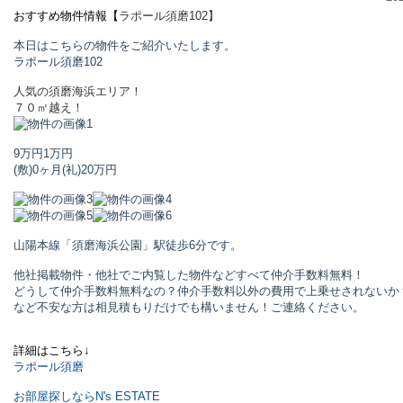
おすすめ物件情報【
ラポール須磨
102】
本日はこちらの物件をご紹介いたします。
ラポール須磨
102
人気の須磨海浜エリア！
７０㎡越え！
9万円
1万円
(敷)0ヶ月
(礼)20万円
山陽本線「須磨海浜公園」駅
徒歩6分です。
他社掲載物件・他社でご内覧した物件などすべて仲介手数料無料！
どうして仲介手数料無料なの？仲介手数料以外の費用で上乗せされないか
など不安な方は相見積もりだけでも構いません！ご連絡ください。
詳細はこちら↓
ラポール須磨
お部屋探しならN's ESTATE