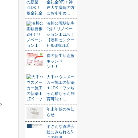
金礼金0円！神
戸大学病院の方
におすすめ...
湊川公園駅徒歩
2分！リノベー
ション１LDK！
【湊川センター
ビルB棟313】
春の新生活応援
キャンペー
ン！！
大手ハウスメー
カー施工の新築
１LDK！ワンち
ゃん猫ちゃん飼
育可能！...
？
年末年始のお知
らせ
ずさんな管理会
社にみられる6
つの特徴