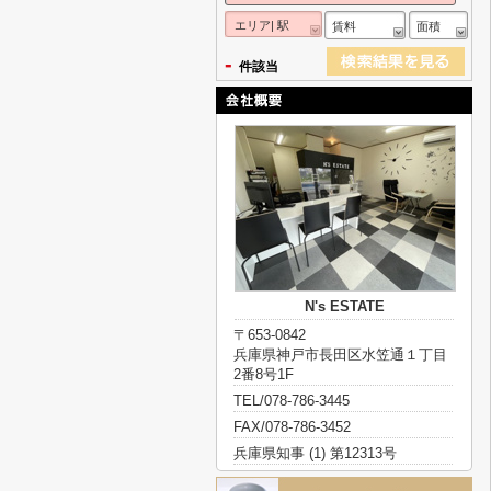
エリア| 駅
賃料
面積
-
件該当
N's ESTATE
〒653-0842
兵庫県神戸市長田区水笠通１丁目
2番8号1F
TEL/078-786-3445
FAX/078-786-3452
兵庫県知事 (1) 第12313号