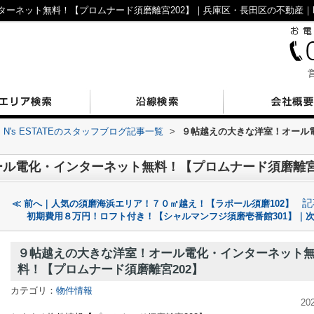
ーネット無料！【プロムナード須磨離宮202】｜兵庫区・長田区の不動産｜N’s
営
N's ESTATEのスタッフブログ記事一覧
>
９帖越えの大きな洋室！オール
ル電化・インターネット無料！【プロムナード須磨離宮
記
≪ 前へ｜人気の須磨海浜エリア！７０㎡越え！【ラポール須磨102】
初期費用８万円！ロフト付き！【シャルマンフジ須磨壱番館301】｜次
９帖越えの大きな洋室！オール電化・インターネット
料！【プロムナード須磨離宮202】
カテゴリ：
物件情報
20