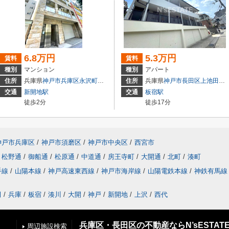
6.8万円
5.3万円
賃料
賃料
種別
マンション
種別
アパート
住所
兵庫県
神戸市兵庫区
永沢町
４丁目
住所
兵庫県
神戸市長田区
上池田
３
交通
新開地駅
交通
板宿駅
徒歩2分
徒歩17分
神戸市兵庫区
/
神戸市須磨区
/
神戸市中央区
/
西宮市
松野通
/
御船通
/
松原通
/
中道通
/
房王寺町
/
大開通
/
北町
/
湊町
手線
/
山陽本線
/
神戸高速東西線
/
神戸市海岸線
/
山陽電鉄本線
/
神鉄有馬線
田
/
兵庫
/
板宿
/
湊川
/
大開
/
神戸
/
新開地
/
上沢
/
西代
兵庫区・長田区の不動産ならN’sESTAT
周辺施設検索