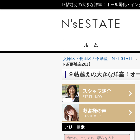
９帖越えの大きな洋室！オール電化・インタ
兵庫区・長田区の不動産｜N’sESTATE
>
ド須磨離宮202】
９帖越えの大きな洋室！オー