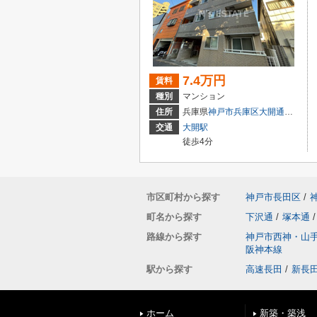
7.4万円
賃料
種別
マンション
住所
兵庫県
神戸市兵庫区
大開通
６丁目
交通
大開駅
徒歩4分
市区町村から探す
神戸市長田区
/
町名から探す
下沢通
/
塚本通
/
路線から探す
神戸市西神・山
阪神本線
駅から探す
高速長田
/
新長
ホーム
新築・築浅