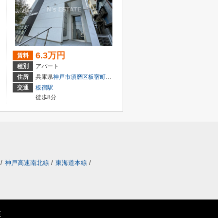
6.3万円
賃料
種別
アパート
丁目
住所
兵庫県
神戸市須磨区
板宿町
３丁目8-3
交通
板宿駅
徒歩8分
/
神戸高速南北線
/
東海道本線
/
E