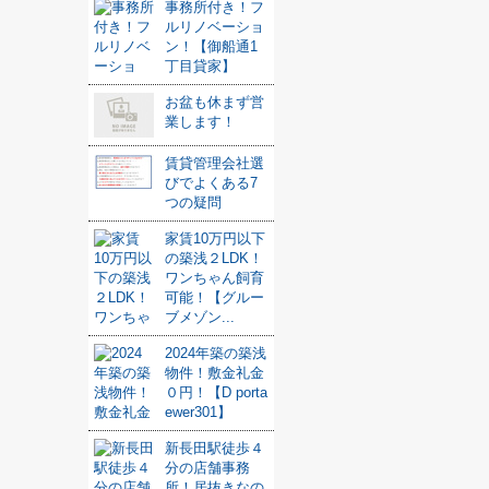
事務所付き！フ
ルリノベーショ
ン！【御船通1
丁目貸家】
お盆も休まず営
業します！
賃貸管理会社選
びでよくある7
つの疑問
家賃10万円以下
の築浅２LDK！
ワンちゃん飼育
可能！【グルー
ブメゾン...
2024年築の築浅
物件！敷金礼金
０円！【D porta
ewer301】
新長田駅徒歩４
分の店舗事務
所！居抜きなの