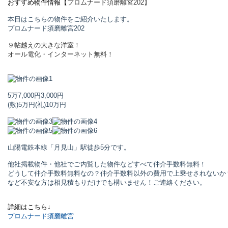
おすすめ物件情報【
プロムナード須磨離宮
202】
本日はこちらの物件をご紹介いたします。
プロムナード須磨離宮
202
９帖越えの大きな洋室！
オール電化・インターネット無料！
5万7,000円
3,000円
(敷)5万円
(礼)10万円
山陽電鉄本線「月見山」駅
徒歩5分です。
他社掲載物件・他社でご内覧した物件などすべて仲介手数料無料！
どうして仲介手数料無料なの？仲介手数料以外の費用で上乗せされないか
など不安な方は相見積もりだけでも構いません！ご連絡ください。
詳細はこちら↓
プロムナード須磨離宮