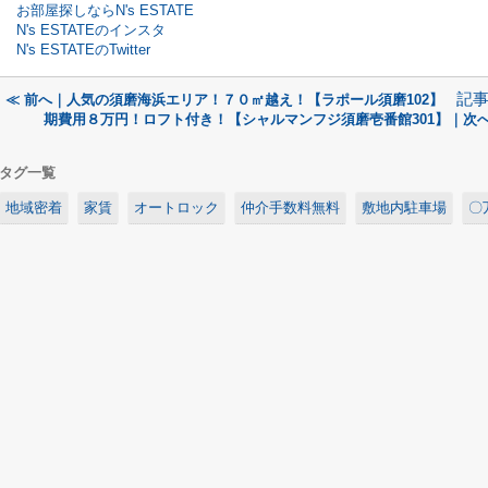
お部屋探しならN's ESTATE
N's ESTATEのインスタ
N's ESTATEのTwitter
記
≪ 前へ｜人気の須磨海浜エリア！７０㎡越え！【ラポール須磨102】
期費用８万円！ロフト付き！【シャルマンフジ須磨壱番館301】｜次へ
タグ一覧
地域密着
家賃
オートロック
仲介手数料無料
敷地内駐車場
〇