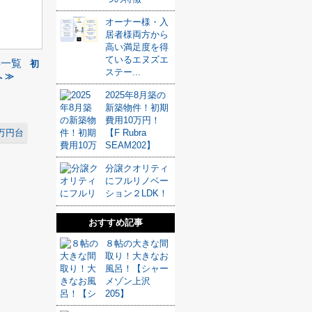
オーナー様・入
居者様両方から
高い満足度を得
ているエヌズエ
事一覧
初
ステー...
 ≫
2025年8月築の
新築物件！初期
費用10万円！
万円台
【F Rubra
SEAM202】
分譲クオリティ
にフルリノベー
ション２LDK！
おすすめ記事
８帖の大きな間
取り！大きなお
風呂！【シャー
メゾン上沢
205】