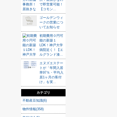
で即営業可能！
【コモン...
ゴールデンウィ
ークの営業につ
いてお知らせ
初期費用０円可
能の新築１
LDK！神戸大学
病院近く！【エ
ルグランド湊...
エヌズエステー
トが「年間入居
率97％・平均入
居1ヶ月の客付
け」を実...
カテゴリ
不動産豆知識(6)
物件情報(358)