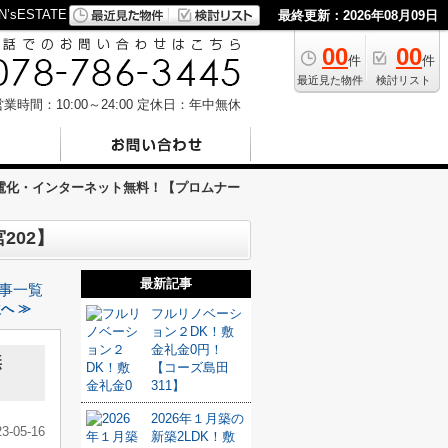
ESTATE
最終更新：2026年08月09日
00
00
件
件
最近見た物件
検討リスト
業時間：10:00～24:00
定休日：年中無休
電化・インターネット無料！【プロムナー
202】
最新記事
事一覧
へ ≫
フルリノベーシ
ョン２DK！敷
金礼金0円！
無
【コーズ島田
311】
2026年１月築の
23-05-16
新築2LDK！敷