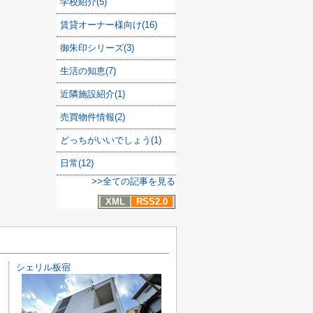
学校紹介(5)
賃貸オーナー様向け(16)
御朱印シリーズ(3)
生活の知恵(7)
近隣施設紹介(1)
売買物件情報(2)
どっちがいいでしょう(1)
日常(12)
>>全ての記事を見る
XML
RSS2.0
シェリル板宿