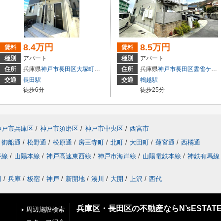
8.4万円
8.5万円
賃料
賃料
種別
アパート
種別
アパート
住所
兵庫県
神戸市長田区
大塚町
１丁目
住所
兵庫県
神戸市長田区
雲雀ケ丘
交通
長田駅
交通
鵯越駅
徒歩6分
徒歩25分
神戸市兵庫区
/
神戸市須磨区
/
神戸市中央区
/
西宮市
御船通
/
松野通
/
松原通
/
房王寺町
/
北町
/
大田町
/
蓮宮通
/
西橘通
手線
/
山陽本線
/
神戸高速東西線
/
神戸市海岸線
/
山陽電鉄本線
/
神鉄有馬線
田
/
兵庫
/
板宿
/
神戸
/
新開地
/
湊川
/
大開
/
上沢
/
西代
兵庫区・長田区の不動産ならN’sESTAT
周辺施設検索