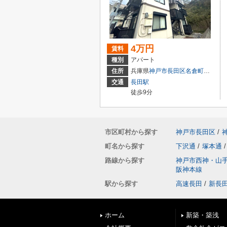
4万円
賃料
種別
アパート
住所
兵庫県
神戸市長田区
名倉町
１丁目
交通
長田駅
徒歩9分
市区町村から探す
神戸市長田区
/
町名から探す
下沢通
/
塚本通
/
路線から探す
神戸市西神・山
阪神本線
駅から探す
高速長田
/
新長
ホーム
新築・築浅