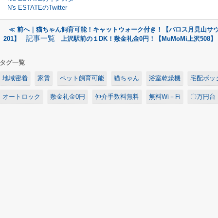
N's ESTATEのTwitter
≪ 前へ｜猫ちゃん飼育可能！キャットウォーク付き！【パロス月見山サ
記事一覧
201】
上沢駅前の１DK！敷金礼金0円！【MuMoMi上沢508】
タグ一覧
地域密着
家賃
ペット飼育可能
猫ちゃん
浴室乾燥機
宅配ボッ
オートロック
敷金礼金0円
仲介手数料無料
無料Wi－Fi
〇万円台