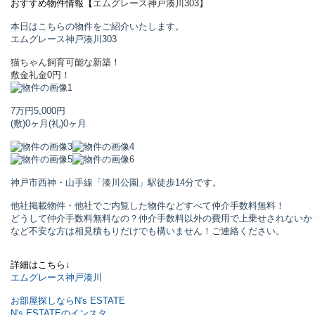
おすすめ物件情報【
エムグレース神戸湊川
303】
本日はこちらの物件をご紹介いたします。
エムグレース神戸湊川
303
猫ちゃん飼育可能な新築！
敷金礼金0円！
7万円
5,000円
(敷)0ヶ月
(礼)0ヶ月
神戸市西神・山手線「湊川公園」駅
徒歩14分です。
他社掲載物件・他社でご内覧した物件などすべて仲介手数料無料！
どうして仲介手数料無料なの？仲介手数料以外の費用で上乗せされないか
など不安な方は相見積もりだけでも構いません！ご連絡ください。
詳細はこちら↓
エムグレース神戸湊川
お部屋探しならN's ESTATE
N's ESTATEのインスタ