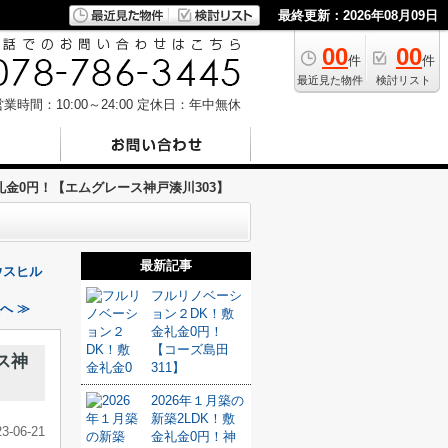
最終更新：2026年08月09日
00
00
件
件
最近見た物件
検討リスト
業時間：10:00～24:00
定休日：年中無休
金0円！【エムグレース神戸湊川303】
最新記事
ウスヒル
フルリノベーシ
へ ≫
ョン２DK！敷
金礼金0円！
【コーズ島田
ス神
311】
2026年１月築の
新築2LDK！敷
23-06-21
金礼金0円！神