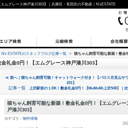
ムグレース神戸湊川303】｜兵庫区・長田区の不動産｜N’sESTATE
営
N's ESTATEのスタッフブログ記事一覧
>
猫ちゃん飼育可能な新築！敷金礼
金礼金0円！【エムグレース神戸湊川303】
≪ 前へ｜猫ちゃん飼育可能！キャットウォーク付き！【パロス月見山サ
201】
記事一覧
上沢駅前の１DK！敷金礼金0円！【MuMoMi上沢508】｜次
猫ちゃん飼育可能な新築！敷金礼金0円！【エムグレー
戸湊川303】
カテゴリ：
物件情報
20