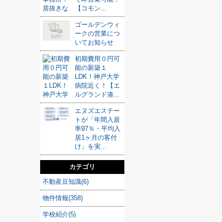
【コモン...
ゴールデンウィ
ークの営業につ
いてお知らせ
初期費用０円可
能の新築１
LDK！神戸大学
病院近く！【エ
ルグランド湊...
エヌズエステー
トが「年間入居
率97％・平均入
居1ヶ月の客付
け」を実...
カテゴリ
不動産豆知識(6)
物件情報(358)
学校紹介(5)