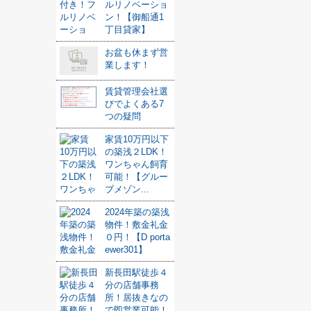
ルリノベーショ
ン！【御船通1
丁目貸家】
お盆も休まず営
業します！
賃貸管理会社選
びでよくある7
つの疑問
家賃10万円以下
の築浅２LDK！
ワンちゃん飼育
可能！【グルー
ブメゾン...
2024年築の築浅
物件！敷金礼金
０円！【D porta
ewer301】
新長田駅徒歩４
分の店舗事務
所！居抜きなの
で即営業可能！