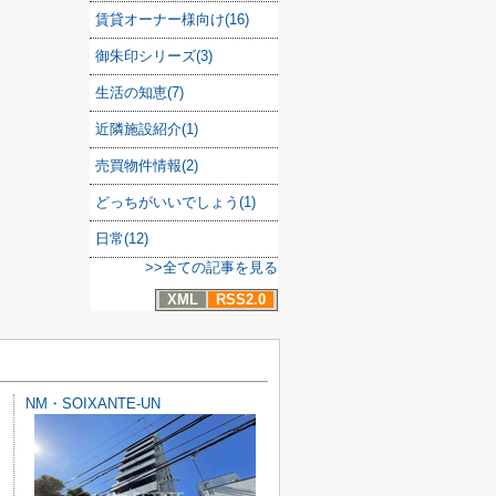
賃貸オーナー様向け(16)
御朱印シリーズ(3)
生活の知恵(7)
近隣施設紹介(1)
売買物件情報(2)
どっちがいいでしょう(1)
日常(12)
>>全ての記事を見る
XML
RSS2.0
NM・SOIXANTE-UN