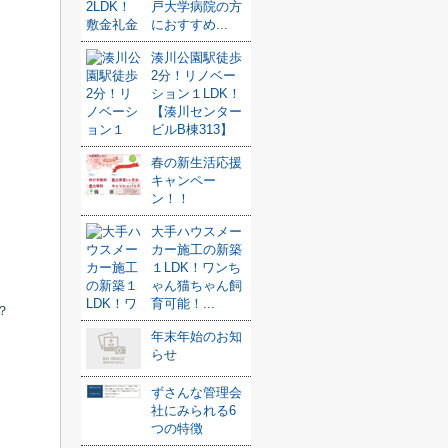
戸大学病院の方
におすすめ...
湊川公園駅徒歩
2分！リノベー
ション１LDK！
【湊川センター
ビルB棟313】
春の新生活応援
キャンペー
ン！！
大手ハウスメー
カー施工の新築
１LDK！ワンち
ゃん猫ちゃん飼
育可能！...
？
年末年始のお知
らせ
ずさんな管理会
社にみられる6
つの特徴