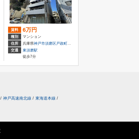
6万円
賃料
種別
マンション
２丁目
住所
兵庫県
神戸市須磨区
戸政町
１丁目
交通
東須磨駅
徒歩7分
/
神戸高速南北線
/
東海道本線
/
E