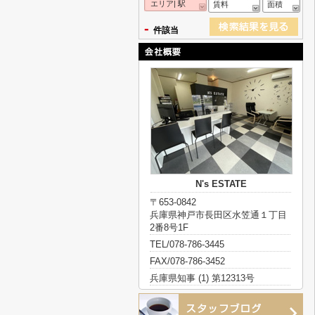
エリア| 駅
賃料
面積
-
件該当
N's ESTATE
〒653-0842
兵庫県神戸市長田区水笠通１丁目
2番8号1F
TEL/078-786-3445
FAX/078-786-3452
兵庫県知事 (1) 第12313号