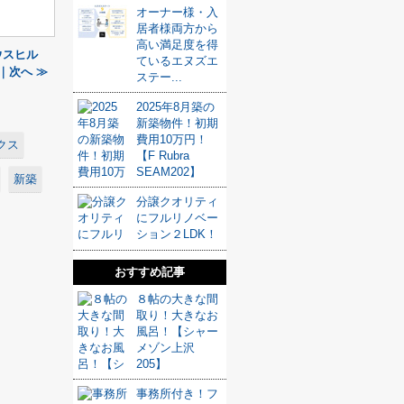
オーナー様・入
居者様両方から
高い満足度を得
ウスヒル
ているエヌズエ
｜次へ ≫
ステー...
2025年8月築の
新築物件！初期
費用10万円！
クス
【F Rubra
SEAM202】
新築
分譲クオリティ
にフルリノベー
ション２LDK！
おすすめ記事
８帖の大きな間
取り！大きなお
風呂！【シャー
メゾン上沢
205】
事務所付き！フ