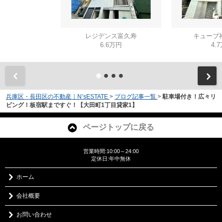
レジデンス富久寿
キューブ
6.6万円
4.
兵庫区・長田区の不動産｜N’sESTATE
>
ブログ記事一覧
>
駐車場付き！広々リ
ビング！板宿駅まですぐ！【大田町1丁目貸家1】
ページトップに戻る
営業時間:10:00～24:00
定休日:年中無休
ホーム
会社概要
お問い合わせ