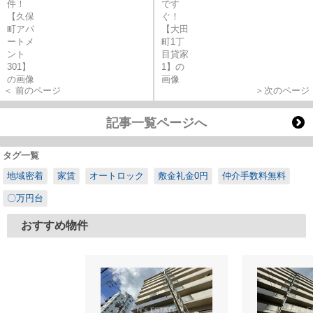
＜ 前のページ
＞次のページ
記事一覧ページへ
タグ一覧
地域密着
家賃
オートロック
敷金礼金0円
仲介手数料無料
〇万円台
おすすめ物件