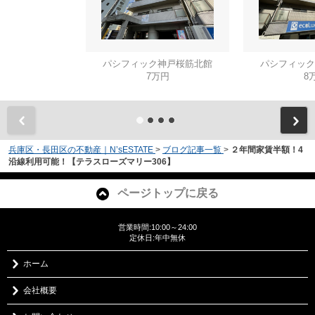
パシフィック神戸桜筋北館
パシフィック
7万円
8
兵庫区・長田区の不動産｜N’sESTATE
>
ブログ記事一覧
>
２年間家賃半額！4
沿線利用可能！【テラスローズマリー306】
ページトップに戻る
営業時間:10:00～24:00
定休日:年中無休
ホーム
会社概要