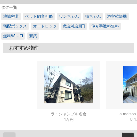
タグ一覧
地域密着
ペット飼育可能
ワンちゃん
猫ちゃん
浴室乾燥機
宅配ボックス
オートロック
敷金礼金0円
仲介手数料無料
無料Wi－Fi
新築
おすすめ物件
ラ・シャンブル名倉
La mais
4万円
8.