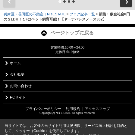
兵庫区・長田区の不動産｜N’sESTATE
>
ブログ記事一覧
>
新築！敷金礼金0円
の２LDK！１Fはペット飼育可能！【ヤーナパレスノース302】
ページトップに戻る
営業時間:10:00～24:00
定休日:年中無休
ホーム
会社概要
お問い合わせ
PCサイト
プライバシーポリシー
利用規約
｜アクセスマップ
｜
Copyright(c) N's ESTATE All rights reserved.
当サイトでは、お客様の当サイト利用状況把握、サービス向上検討を目的と
して、クッキー（Cookie）を使用しています。