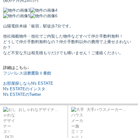
(敷)0ヶ月
(礼)18万円
山陽電鉄本線「板宿」駅
徒歩7分です。
他社掲載物件・他社でご内覧した物件などすべて仲介手数料無料！
どうして仲介手数料無料なの？仲介手数料以外の費用で上乗せされない
か？
など不安な方は相見積もりだけでも構いません！ご連絡ください。
詳細はこちら↓
フジパレス須磨鷹取Ⅱ番館
お部屋探しならN's ESTATE
N's ESTATEのインスタ
N's ESTATEのTwitter
おしゃれなデザイナ...
大手ハウスメーカー...