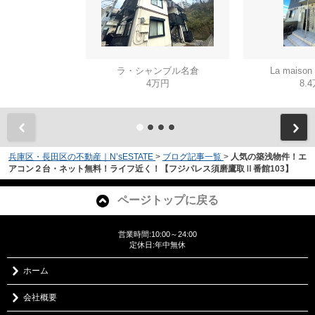
ラ・シャンブル名倉
La mais
4万円
8.
兵庫区・長田区の不動産｜N’sESTATE
>
ブログ記事一覧
>
人気の築浅物件！エ
アコン２台・ネット無料！ライフ近く！【フジパレス須磨鷹取Ⅱ番館103】
ページトップに戻る
営業時間:10:00～24:00
定休日:年中無休
ホーム
会社概要